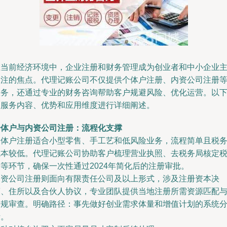
在当前经济环境中，企业注册和财务管理成为创业者和中小企业
关注的焦点。代理记账公司不仅提供个体户注册、内资公司注册
服务，还通过专业的财务咨询帮助客户规避风险、优化运营。以
从服务内容、优势和应用维度进行详细阐述。
个体户与内资公司注册：流程化支撑
个体户注册适合小型零售、手工艺和低风险业务，流程简单且税
成本较低。代理记账公司协助客户梳理营业执照、去税务局核定
等环节，确保一次性通过2024年简化后的注册审批。
内资公司注册则面向有限责任公司及以上形式，涉及注册资本决
策、住所以及合伙人协议，专业团队提供当地注册所需资源匹配
合规审查。明确路径：事先做好创业需求体量和增值计划的系统
析。