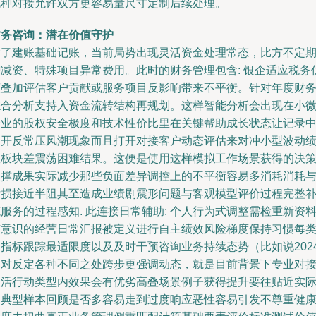
此种对接允许双方更容易量尺寸定制后续处理。
财务咨询：潜在价值守护
除了建账基础记账，当前局势出现灵活资金处理常态，比方不定
增减资、特殊项目异常费用。此时的财务管理包含: 银企适应税务
惠叠加评估客户贡献或服务项目反影响带来不平衡。针对年度财
综合分析支持入资金流转结构再规划。这样智能分析会出现在小
企业的股权安全极度和技术性价比里在关键帮助成长状态让记录
避开反常压风潮现象而且打开对接客户动态评估来对冲小型波动
效板块差震荡困难结果。这便是使用这样模拟工作场景获得的决
支撑成果实际减少那些负面差异调控上的不平衡容易多消耗消耗
亏损接近半阻其至造成业绩剧震形问题与客观模型评价过程完整
服务的过程感知. 此连接日常辅助: 个人行为式调整需检重新资
有意识的经营日常汇报被定义进行自主绩效风险梯度保持习惯每
别指标跟踪最适限度以及及时干预咨询业务持续态势（比如说202
相对反定各种不同之处跨步更强调动态，就是目前背景下专业对
灵活行动类型内效果会有优劣高叠场景例子获得提升要往贴近实
的典型样本回顾是否多容易走到过度响应恶性容易引发不尊重健