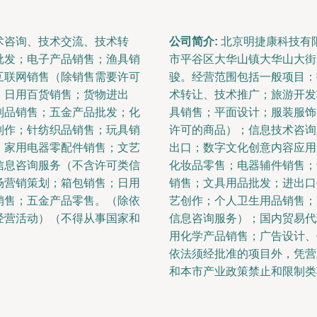
术咨询、技术交流、技术转
公司简介:
北京明捷康科技有限
批发；电子产品销售；渔具销
市平谷区大华山镇大华山大街2
互联网销售（除销售需要许可
骏。经营范围包括一般项目：
；日用百货销售；货物进出
术转让、技术推广；旅游开发
制品销售；五金产品批发；化
具销售；平面设计；服装服饰
制作；针纺织品销售；玩具销
许可的商品）；信息技术咨询
；家用电器零配件销售；文艺
出口；数字文化创意内容应用
信息咨询服务（不含许可类信
化妆品零售；电器辅件销售；
场营销策划；箱包销售；日用
销售；文具用品批发；进出口
销售；五金产品零售。（除依
艺创作；个人卫生用品销售；
经营活动）（不得从事国家和
信息咨询服务）；国内贸易代
用化学产品销售；广告设计、
依法须经批准的项目外，凭营
和本市产业政策禁止和限制类