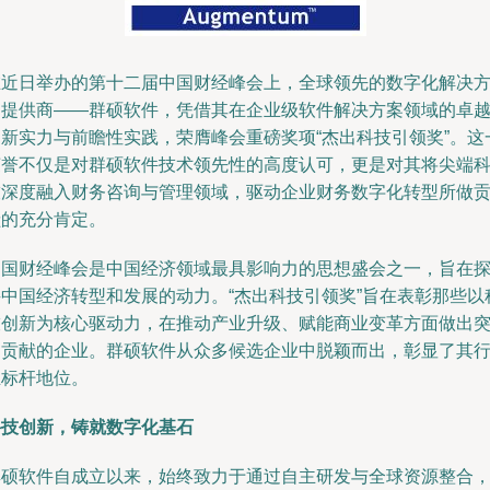
在近日举办的第十二届中国财经峰会上，全球领先的数字化解决
案提供商——群硕软件，凭借其在企业级软件解决方案领域的卓
创新实力与前瞻性实践，荣膺峰会重磅奖项“杰出科技引领奖”。这
荣誉不仅是对群硕软件技术领先性的高度认可，更是对其将尖端
技深度融入财务咨询与管理领域，驱动企业财务数字化转型所做
献的充分肯定。
中国财经峰会是中国经济领域最具影响力的思想盛会之一，旨在
寻中国经济转型和发展的动力。“杰出科技引领奖”旨在表彰那些以
技创新为核心驱动力，在推动产业升级、赋能商业变革方面做出
出贡献的企业。群硕软件从众多候选企业中脱颖而出，彰显了其
业标杆地位。
科技创新，铸就数字化基石
群硕软件自成立以来，始终致力于通过自主研发与全球资源整合