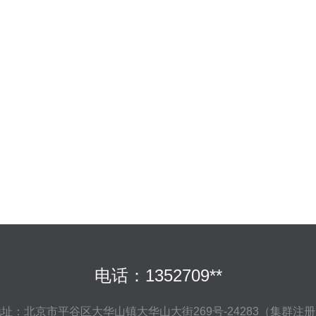
电话：1352709**
址：北京市平谷区大华山镇大华山大街269号-24283（集群注