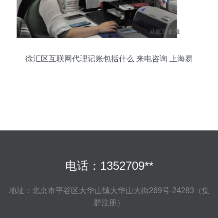
徐汇区互联网代理记账包括什么 来电咨询 上海易
账行企业服务故意
电话：1352709**
地址：北京市平谷区大华山镇大华山大街269号-24283（集
群注册）