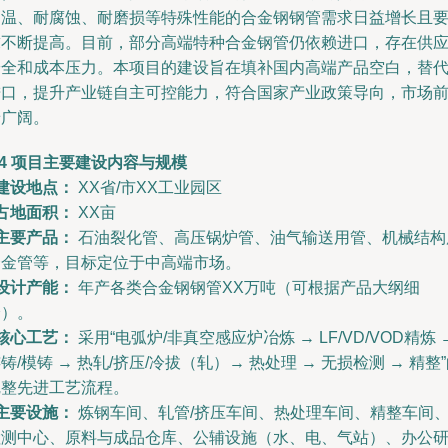
高温、耐腐蚀、耐磨损等特殊性能的合金钢钢管需求日益增长且
求不断提高。目前，部分高端特种合金钢管仍依赖进口，存在供
安全和成本压力。本项目的建设旨在填补国内高端产品空白，替
进口，提升产业链自主可控能力，符合国家产业政策导向，市场
景广阔。
.4 项目主要建设内容与规模
建设地点：
XX省/市XX工业园区
占地面积：
XX亩
主要产品：
石油裂化管、高压锅炉管、油气输送用管、机械结构
合金管等，目标定位于中高端市场。
设计产能：
年产各类合金钢钢管XX万吨（可根据产品大纲细
分）。
核心工艺：
采用“电弧炉/非真空感应炉冶炼 → LF/VD/VOD精炼 
铸/模铸 → 热轧/挤压/冷拔（轧）→ 热处理 → 无损检测 → 精整
完整先进工艺流程。
主要设施：
炼钢车间、轧管/挤压车间、热处理车间、精整车间
检测中心、原料与成品仓库、公辅设施（水、电、气站）、办公